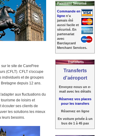
Paiement Sécurisé
Commande en
ligne
n'a
jamais été
aussi facile et
sécurisé. En
partenariat
avec
Barclaycard
Merchant Services.
Transferts
sur le site de CareFree
Transferts
urs (CFLT). CFLT s'occupe
rs individuels et de groupes
d'aéroport
 Bretagne depuis 12 ans.
Envoyez-nous un e-
mail avec les détails
s'adapter aux fluctuations du
Réservez vos places
tourisme de loisirs et
pour les transfers
et écouter ses clients de
Réservez en ligne
ouver les solutions les mieux
 leurs besoins.
En voiture privée à un
bus de 1 à 45 pax