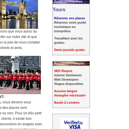
Guides/interprètes
Tours
Réservez vos places
Réservez votre guide
touristique ou
rons que vous aurez du
interprètes
urfer sur notre site et que
Travaillant avec les
s la joie de vous compter
guides
lients et amis.
Demi-journée guide:
Possibilité d'emploi
SEO Requis
Interne Seulement
Web Developers
Stages disponibles
Aucune langue
étrangère
nécessaire
NT:
s, nous devons vous
Basée à Londres
si des places sont
s ou non. Pour un très petit
lients, il existe bon
excursions en anglais avec