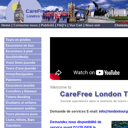
CareFree
Londres Voyage
Home
|
Contactez-nous
|
Publicité
|
FAQ's
|
Vue Cart
|
Nous voir
Choissis
Tours en privées
Excursions en bus
Excursions à pied
Sociétés/Media
Visite Demi-journée
Tours d'une journée
Interprètes/guides
Paiements
Excursions Insolite
Croisières y Bateaux
Tickets Booking
Société spécialisée dans le tourisme de loisirs e
Étudiants et enfants
Amusement soirées
Demande de services E-mail:
info@londontour
Tours plusieurs jours
Clubs, Hôtels, Bars
Demandez nous disponibilité de
Transferts
service avant D'UTILISER la