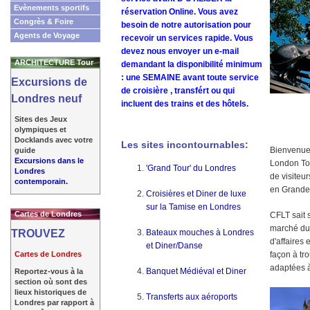
Evènements sportifs
réservation Online. Vous avez
Congrès & Foire
besoin de notre autorisation pour
Agents de Voyage
recevoir un services rapide. Vous
devez nous envoyer un e-mail
ARCHITECTURE Tour
demandant la disponibilité minimum
: une SEMAINE avant toute service
Excursions de
de croisière
, transfért ou qui
Londres neuf
incluent des trains et des hôtels.
Sites des Jeux
olympiques et
Docklands avec votre
Les sites incontournables:
Bienvenue 
guide
Excursions dans le
London To
'Grand Tour' du Londres
Londres
de visiteu
contemporain.
en Grande
Croisières et Diner de luxe
sur la Tamise en Londres
Cartes de Londres
CFLT sait 
marché du 
TROUVEZ
Bateaux mouches à Londres
d'affaires 
et Diner/Danse
Cartes de Londres
façon à tr
adaptées à
Banquet Médiéval et Diner
Reportez-vous à la
section où sont des
lieux historiques de
Transferts aux aéroports
Londres par rapport à