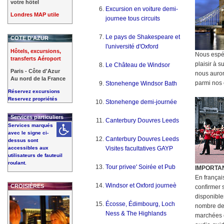
votre hôtel
Excursion en voiture demi-
Londres MAP utile
journee tous circuits
Le pays de Shakespeare et
COTE D'AZUR
l'université d'Oxford
Hôtels, excursions,
Nous espé
transferts Aéroport
plaisir à s
Le Château de Windsor
Paris - Côte d'Azur
nous auron
Au nord de la France
parmi nos c
Stonehenge Windsor Bath
Réservez excursions
Reservez propriétés
Stonehenge demi-journée
Services particuliers
Canterbury Douvres Leeds
Services marqués
avec le signe ci-
Canterbury Douvres Leeds
dessus sont
accessibles aux
Visites facultatives GAYP
utilisateurs de fauteuil
roulant.
Tour privee' Soirée et Pub
IMPORTA
En françai
Windsor et Oxford journeè
CROISIÈRES
confirmer 
disponible
Écosse, Édimbourg, Loch
nombre de c
Ness & The Highlands
marchées 