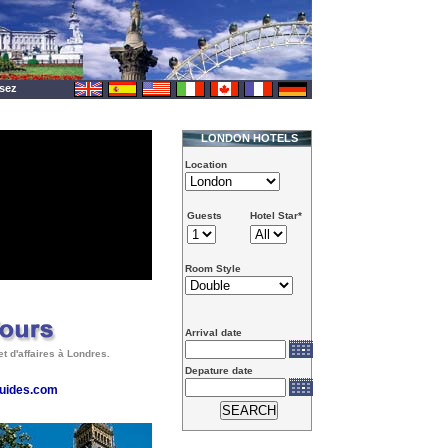
sez
LONDON HOTELS
Location
Guests
Hotel Star*
Room Style
Arrival date
t d'affaires à Londres.
Depature date
guides.com