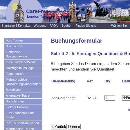
CareFree
London Tours
Startseite
|
Kontakte
|
Werbung
|
FAQ's
|
Buchen
|
Finden Sie uns
Wählen Sie
Buchungsformular
Auto Touren
Bus Touren
Gefuehrte
Schritt 2 : 5: Eintragen Quantitaet &
Spaziergaenge
Geschaeftliche/Media
Bitte geben Sie das Datum ein, an dem Sie un
Halbtagesausfluege
moechten und aendern Sie Quantitaet:
Tagestouren
Mehrsprachige
Dienstleistung
Ref
Qty
Dat
Reiseleitung/Uebersetzer
Bezahlung
Alternative Touren
Spaziergaenge
0217G
Bootsfahrten
Tickets Booking
Fuer Studenten und
Kinder
Pub Touren/Nachtleben
Mehrtaegige Touren