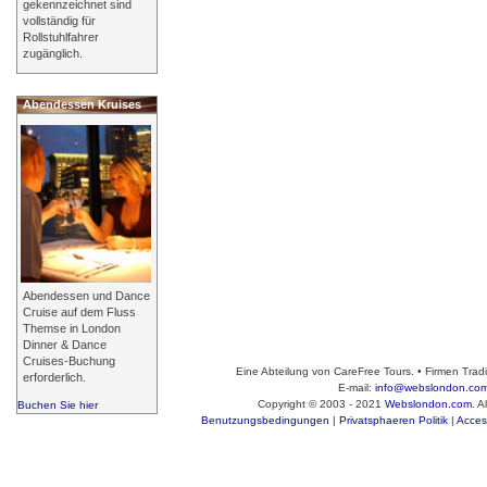
gekennzeichnet sind
vollständig für
Rollstuhlfahrer
zugänglich.
Abendessen Kruises
Abendessen und Dance
Cruise auf dem Fluss
Themse in London
Dinner & Dance
Cruises-Buchung
Eine Abteilung von CareFree Tours. • Firmen Tra
erforderlich.
E-mail:
info@webslondon.co
Copyright © 2003 - 2021
Webslondon.com
. A
Buchen Sie hier
Benutzungsbedingungen
|
Privatsphaeren Politik
|
Access