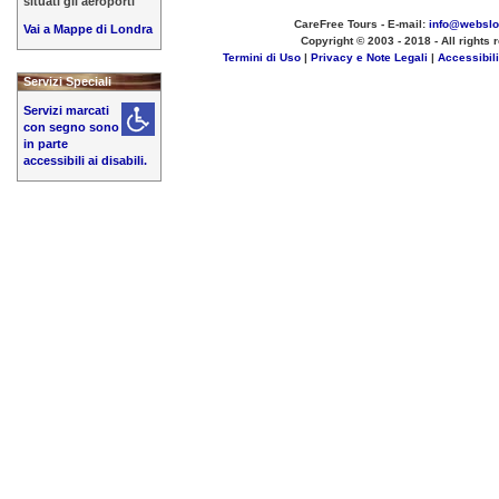
situati gli aeroporti
CareFree Tours - E-mail:
info@websl
Vai a Mappe di Londra
Copyright © 2003 - 2018 - All rights 
Termini di Uso
|
Privacy e Note Legali
|
Accessibil
Servizi Speciali
Servizi marcati
con segno sono
in parte
accessibili ai disabili.