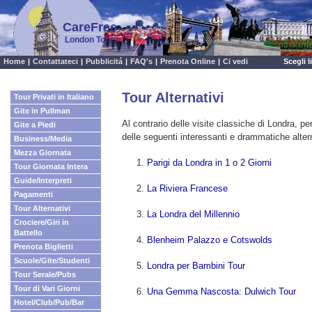
CareFree
London Tours
Home
|
Contattateci
|
Pubblicitá
|
FAQ's
|
Prenota Online
|
Ci vedi
Scegli 
Tour Alternativi
Tour Privati in Italiano
Gite in Pullman
Al contrario delle visite classiche di Londra, p
Gite a Piedi
delle seguenti interessanti e drammatiche alter
Business/Media
Mezza Giornata
Parigi da Londra in 1 o 2 Giorni
Tour Giornata Intera
Guide/Interpreti
La Riviera Francese
Pagamenti
Tour Alternativi
La Londra del Millennio
Crociere/Giri in
Battello
Blenheim Palazzo e Cotswolds
Prenota Biglietti
Scuole/Gite/Studenti
Londra per Bambini Tour
Tour Serale/Pubs
Tour di Vari Giorni
Una Gemma Nascosta: Dulwich Tour
Hotel/Club/Pub/Bar