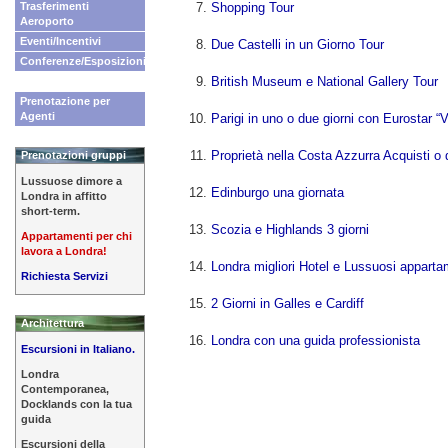
Trasferimenti
Shopping Tour
Aeroporto
Eventi/Incentivi
Due Castelli in un Giorno Tour
Conferenze/Esposizioni
British Museum e National Gallery Tour
Prenotazione per
Agenti
Parigi in uno o due giorni con Eurostar “V
Proprietà nella Costa Azzurra Acquisti o d
Prenotazioni gruppi
Lussuose dimore a
Edinburgo una giornata
Londra in affitto
short-term.
Scozia e Highlands 3 giorni
Appartamenti per chi
lavora a Londra!
Londra migliori Hotel e Lussuosi apparta
Richiesta Servizi
2 Giorni in Galles e Cardiff
Architettura
Londra con una guida professionista
Escursioni in Italiano.
Londra
Contemporanea,
Docklands con la tua
guida
Escursioni della