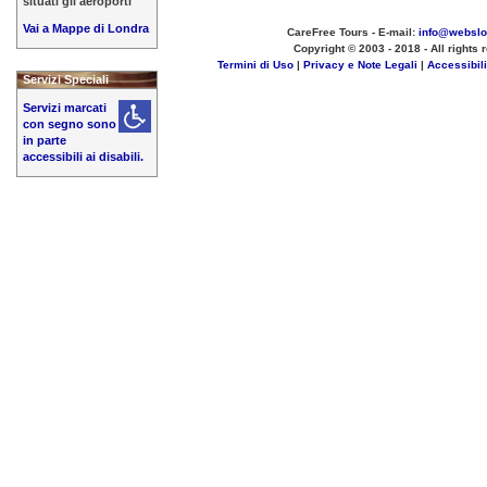
situati gli aeroporti
Vai a Mappe di Londra
CareFree Tours - E-mail:
info@websl
Copyright © 2003 - 2018 - All rights 
Termini di Uso
|
Privacy e Note Legali
|
Accessibil
Servizi Speciali
Servizi marcati
con segno sono
in parte
accessibili ai disabili.