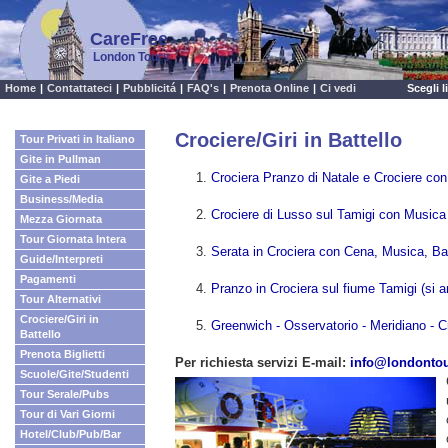
CareFree
London Tours
Home
|
Contattateci
|
Pubblicitá
|
FAQ's
|
Prenota Online
|
Ci vedi
Scegli 
Crociere/Giri in Battello
Tour Privati in Italiano
Gite in Pullman
Crociera Pranzo di Natale e Crociere c
Gite a Piedi
Business/Media
Crociere di Lusso sul Tamigi con Musica
Mezza Giornata
Tour Giornata Intera
Serata in Crociera con Cena, Musica, Bal
Guide/Interpreti
Pagamenti
Pranzo in Crociera sul fiume Tamigi (si
Tour Alternativi
Crociere/Giri in
Greenwich - Osservatorio - Meridiano - C
Battello
Prenota Biglietti
Per richiesta servizi E-mail:
info@londonto
Scuole/Gite/Studenti
Tour Serale/Pubs
Tour di Vari Giorni
Hotel/Club/Pub/Bar