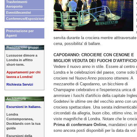
Trasferimenti
Aeroporto
Eventi/Incentivi
Conferenze/Esposizioni
Prenotazione per
Agenti
servita durante la crociera mentre atttraversate
cena, possibilita' di ballare.
Prenotazioni gruppi
CAPODANNO: CROCIERE CON CENONE E
Lussuose dimore a
Londra in affitto
MIGLIOR VEDUTA DEI FUOCHI D'ARTIFICIO
short-term.
Vedere il nuovo anno in stile. Essere al centro 
Londra e le celebrazioni del paese, come solo 
Appartamenti per chi
lavora a Londra!
crociere nel Nuovo Anno possono ottenere. A
mezzanotte di Capodanno, un bicchiere di
Richiesta Servizi
Champagne celebrativo e l'esperienza unica di
ammirare i fuochi d'artificio della capitale Ingle
Architettura
Godetevi le ultime ore del vecchio anno con u
Escursioni in Italiano.
crociera spettacolare. Una serata indimenticabi
circondati da allegria, buon cibo, ottimo vino, i
Londra
viste magnifiche di Londra. Notare che le croci
Contemporanea,
Docklands con la tua
Prima di confermare Online,
mandateci un em
guida
sono ancora posti disponibili per la data da voi 
Escursioni della