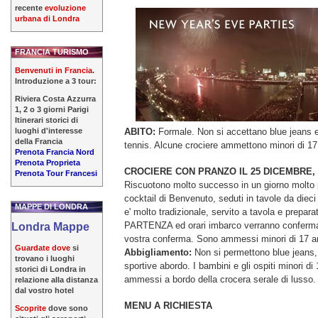
recente
evoluzione
urbana di Londra
FRANCIA TURISMO
Benvenuti in Francia
.
Introduzione a 3 tour:
Riviera Costa Azzurra
1, 2 o 3 giorni Parigi
Itinerari storici di
luoghi d'interesse
ABITO:
Formale. Non si accettano blue jeans e
della Francia
tennis. Alcune crociere ammettono minori di 17
Prenota Francia Nord
Prenota Proprieta
CROCIERE CON PRANZO IL 25 DICEMBRE, 
Prenota Tour Francesi
Riscuotono molto successo in un giorno molto p
cocktail di Benvenuto, seduti in tavole da dieci 
MAPPE DI LONDRA
e' molto tradizionale, servito a tavola e prepa
PARTENZA ed orari imbarco verranno confermat
Londra Mappe
vostra conferma. Sono ammessi minori di 17 a
Guardate dove
si
Abbigliamento:
Non si permettono blue jeans,
trovano i luoghi
sportive abordo. I bambini e gli ospiti minori di
storici di Londra in
ammessi a bordo della crocera serale di lusso.
relazione alla distanza
dal vostro hotel
MENU A RICHIESTA
Scoprite
dove sono