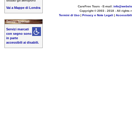
situati gli aeroporti
CareFree Tours - E-mail:
info@websl
Vai a Mappe di Londra
Copyright © 2003 - 2018 - All rights 
Termini di Uso
|
Privacy e Note Legali
|
Accessibil
Servizi Speciali
Servizi marcati
con segno sono
in parte
accessibili ai disabili.