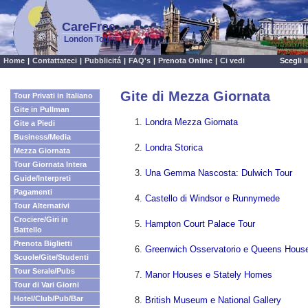
CareFree
London Tours
Home
|
Contattateci
|
Pubblicitá
|
FAQ's
|
Prenota Online
|
Ci vedi
Scegli 
Gite di Mezza Giornata
Tour Privati in Italiano
Gite in Pullman
Londra Mezza Giornata
Gite a Piedi
Business/Media
Londra Storica
Mezza Giornata
Tour Giornata Intera
Una Gemma Nascosta: Dulwich Tour
Guide/Interpreti
Pagamenti
Castello di Windsor e Runnymede
Tour Alternativi
Crociere/Giri in
Hampton Court Palace Tour
Battello
Prenota Biglietti
Greenwich Osservatorio e Queens Hous
Scuole/Gite/Studenti
Tour Serale/Pubs
Manor Houses e Stately Homes
Tour di Vari Giorni
Hotel/Club/Pub/Bar
British Museum e National Gallery