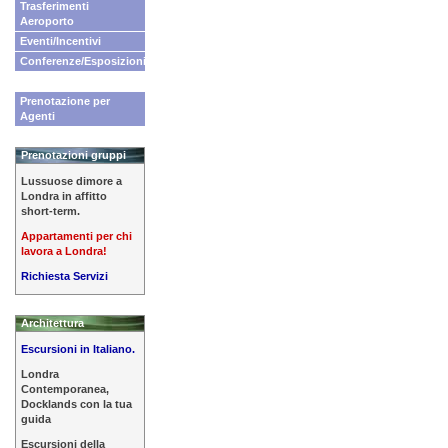
Trasferimenti
Aeroporto
Eventi/Incentivi
Conferenze/Esposizioni
Prenotazione per
Agenti
Prenotazioni gruppi
Lussuose dimore a
Londra in affitto
short-term.
Appartamenti per chi
lavora a Londra!
Richiesta Servizi
Architettura
Escursioni in Italiano.
Londra
Contemporanea,
Docklands con la tua
guida
Escursioni della