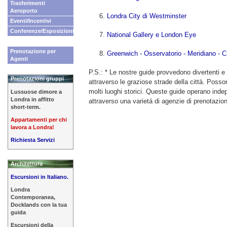
Trasferimenti
Aeroporto
Londra City di Westminster
Eventi/Incentivi
Conferenze/Esposizioni
National Gallery e London Eye
Prenotazione per
Greenwich - Osservatorio - Meridiano - C
Agenti
P.S.: * Le nostre guide provvedono divertenti e
Prenotazioni gruppi
attraverso le graziose strade della città. Posson
molti luoghi storici. Queste guide operano in
Lussuose dimore a
Londra in affitto
attraverso una varietá di agenzie di prenotazio
short-term.
Appartamenti per chi
lavora a Londra!
Richiesta Servizi
Architettura
Escursioni in Italiano.
Londra
Contemporanea,
Docklands con la tua
guida
Escursioni della