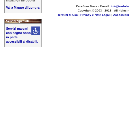
situati gli aeroporti
CareFree Tours - E-mail:
info@websl
Vai a Mappe di Londra
Copyright © 2003 - 2018 - All rights 
Termini di Uso
|
Privacy e Note Legali
|
Accessibil
Servizi Speciali
Servizi marcati
con segno sono
in parte
accessibili ai disabili.