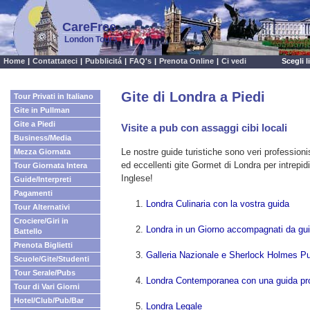
CareFree
London Tours
Home
|
Contattateci
|
Pubblicitá
|
FAQ's
|
Prenota Online
|
Ci vedi
Scegli 
Gite di Londra a Piedi
Tour Privati in Italiano
Gite in Pullman
Gite a Piedi
Visite a pub con assaggi cibi locali
Business/Media
Le nostre guide turistiche sono veri professioni
Mezza Giornata
ed eccellenti gite Gormet di Londra per intrepidi
Tour Giornata Intera
Inglese!
Guide/Interpreti
Pagamenti
Londra Culinaria con la vostra guida
Tour Alternativi
Crociere/Giri in
Londra in un Giorno accompagnati da guid
Battello
Prenota Biglietti
Galleria Nazionale e Sherlock Holmes P
Scuole/Gite/Studenti
Tour Serale/Pubs
Londra Contemporanea con una guida pro
Tour di Vari Giorni
Hotel/Club/Pub/Bar
Londra Legale