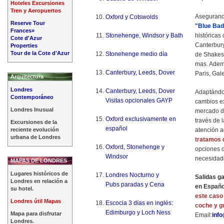
Hoteles Excursiones
Tren y Aeropuertos
Asegurand
Oxford y Cotswolds
Reserve Tour
"Blue Ba
Frances»
Stonehenge, Windsor y Bath
históricas
Cote d'Azur
Canterbury
Properties
Tour de la Cote d'Azur
Stonehenge medio día
de Shakes
mas. Adem
Canterbury, Leeds, Dover
Paris, Gal
Arquitectura
Londres
Canterbury, Leeds, Dover
Adaptándo
Contemporáneo
Visitas opcionales GAYP
cambios e
Londres Inusual
mercado de
Oxford exclusivamente en
través de 
Excursiones de la
español
reciente evolución
atención 
urbana de Londres
tratamos 
Oxford, Stonehenge y
opciones d
Windsor
necesidade
MAPAS DE LONDRES
Lugares históricos de
Londres Nocturno y
Salidas ga
Londres en relación a
Pubs paradas y Cena
en Españo
su hotel.
este caso 
Londres útil Mapas
Escocia 3 días en inglés:
coche y g
Edimburgo y Loch Ness
Mapa para disfrutar
Email:
inf
Londres.