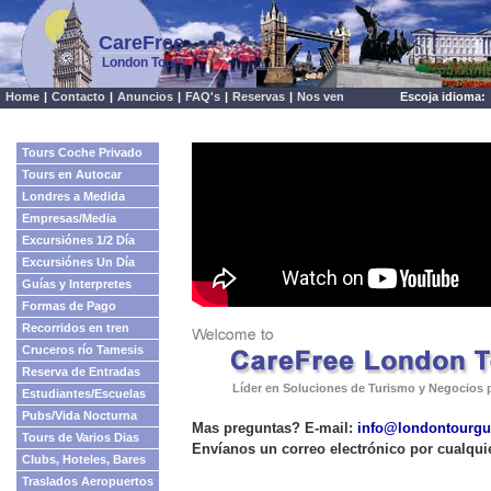
CareFree
London Tours
Home
|
Contacto
|
Anuncios
|
FAQ's
|
Reservas
|
Nos ven
Escoja idioma:
Tours Coche Privado
Tours en Autocar
Londres a Medida
Empresas/Media
Excursiónes 1/2 Día
Excursiónes Un Día
Guías y Interpretes
Formas de Pago
Recorridos en tren
Cruceros río Tamesis
Reserva de Entradas
Líder en Soluciones de Turismo y Negocios 
Estudiantes/Escuelas
Pubs/Vida Nocturna
Mas preguntas? E-mail:
info@londontourgu
Tours de Varios Dias
Envíanos un correo electrónico por cualqui
Clubs, Hoteles, Bares
Traslados Aeropuertos