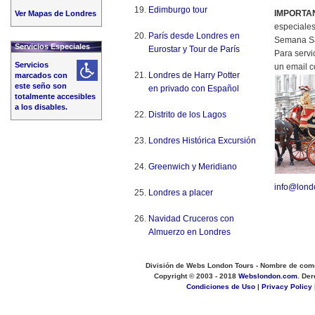
Edimburgo tour
IMPORTA
Ver Mapas de Londres
especiale
París desde Londres en
Semana Sa
Servicios Especiales
Eurostar y Tour de París
Para serv
Servicios
un email c
Londres de Harry Potter
marcados con
este seño son
en privado con Español
totalmente accesibles
a los disables.
Distrito de los Lagos
Londres Histórica Excursión
Greenwich y Meridiano
info@lond
Londres a placer
Navidad Cruceros con
Almuerzo en Londres
División de Webs London Tours - Nombre de com
Copyright © 2003 - 2018
Webslondon.com
. De
Condiciones de Uso
|
Privacy Policy