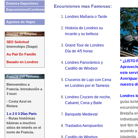
Eventos Deportivos
Excursiones mas Famosas:
Exposiciones/Conferencias
Londres Mañana o Tarde
Agentes de Viajes
Historia de Londres su
incanto y su belleza
Ofertas de Empleo
SEO Solicitud
Grand Tour de Londres
Internships (Stage)
Día de 4/5 horas
Au Pair En Famille
* ¿LISTO
Basado en Londres
Londres Panorámico y
Aproveche
Castillo de Windsor
este servi
Francia por Turismo
Averiguar
Cruceros de Lujo con Cena
nuestra di
Bienvenidos a
en Londres por el Tamesis
Francia. Introdución a
3 tour:
Londres le
Londres Crucero de noche,
- Costa Azul en
guías turí
Cabaret, Cena y Baile
Riviera
excursión
Bretaña e
1 o 2 0 3 Días Paris
Banquete Medieval
- Rutas históricas
individual
básicas a muchos
que tipo d
Traslados Aeropuertos
sitios de interés en el
acuerdo a 
norte de Francia.
izquierda.
Castillo de Windsor