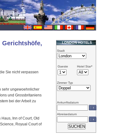
 Gerichtshöfe,
LONDON HOTELS
Stadt
Gaeste
Hotel Star*
die Sie nicht verpassen
Zimmer Typ
in sehr ungewoehnlicher
ons und Grossbritaniens
stem bei der Arbeit zu
Ankunftsdatum
Abreisedatum
 Haus, Inn of Court, Old
 Science, Royual Court of