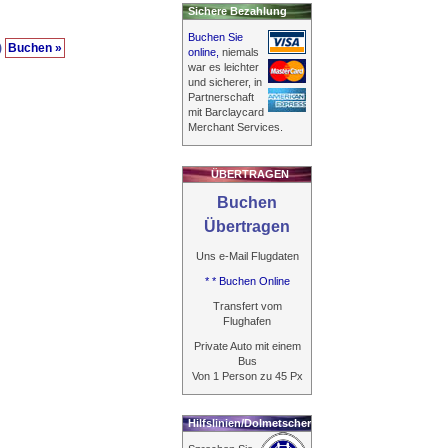
Sichere Bezahlung
Buchen Sie
)
Buchen »
online,
niemals
war es leichter
und sicherer, in
Partnerschaft
mit Barclaycard
Merchant Services.
ÜBERTRAGEN
Buchen
Übertragen
Uns e-Mail Flugdaten
* * Buchen Online
Transfert vom
Flughafen
Private Auto mit einem
Bus
Von 1 Person zu 45 Px
Hilfslinien/Dolmetscher