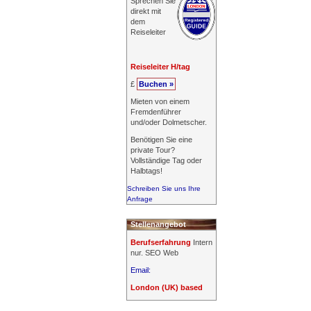
Sprechen Sie
direkt mit
dem
Reiseleiter
Reiseleiter H/tag
£
Buchen »
Mieten von einem
Fremdenführer
und/oder Dolmetscher.
Benötigen Sie eine
private Tour?
Vollständige Tag oder
Halbtags!
Schreiben Sie uns Ihre
Anfrage
Stellenangebot
Berufserfahrung
Intern
nur. SEO Web
Email:
London (UK) based