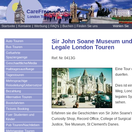
CareFree
London Tours
Startseite
|
Kontakte
|
Werbung
|
FAQ's
|
Buchen
|
Finden Sie uns
Wählen Sie
Sir John Soane Museum und
Auto Touren
Legale London Touren
Bus Touren
Gefuehrte
Spaziergaenge
Ref. Nr. 0413G
Geschaeftliche/Media
Eine Tour 
Halbtagesausfluege
duerfen.
Tagestouren
Mehrsprachige
Reiseleitung/Uebersetzer
Dies ist e
Weg, Lond
Bezahlung
legales Sy
Alternative Touren
sehen.
Bootsfahrten
Tickets Booking
Erfahren sie die Geschichten von Sir John Soane's
Fuer Studenten und
Curiosity Shop, Record Office, College of Surgical
Kinder
Justice, Tee Museum, St Clement's Danes.
Pub Touren/Nachtleben
Mehrtaegige Touren