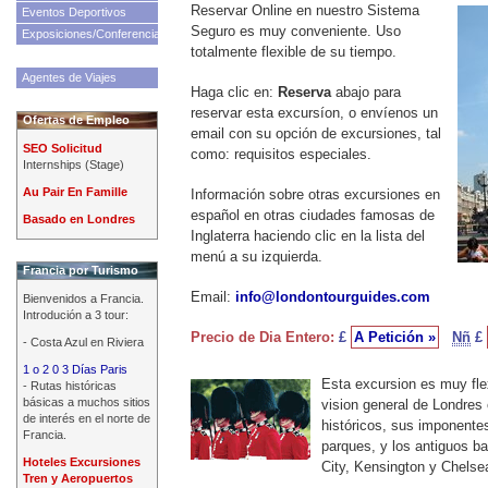
Reservar Online en nuestro Sistema
Eventos Deportivos
Seguro es muy conveniente. Uso
Exposiciones/Conferencias
totalmente flexible de su tiempo.
Agentes de Viajes
Haga clic en:
Reserva
abajo para
reservar esta excursíon, o envíenos un
Ofertas de Empleo
email con su opción de excursiones, tal
SEO Solicitud
como: requisitos especiales.
Internships (Stage)
Au Pair En Famille
Información sobre otras excursiones en
español en otras ciudades famosas de
Basado en Londres
Inglaterra haciendo clic en la lista del
menú a su izquierda.
Francia por Turismo
Email:
info@londontourguides.com
Bienvenidos a Francia.
Introdución a 3 tour:
Precio de Dia Entero:
£
A Petición »
Nñ
£
- Costa Azul en Riviera
1 o 2 0 3 Días Paris
Esta excursion es muy fle
- Rutas históricas
básicas a muchos sitios
vision general de Londres 
de interés en el norte de
históricos, sus imponente
Francia.
parques, y los antiguos ba
Hoteles Excursiones
City, Kensington y Chelse
Tren y Aeropuertos