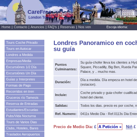
CareFree
London Tours
Home
|
Contacto
|
Anuncios
|
FAQ's
|
Reservas
|
Nos ven
Escoja idioma:
Londres Panoramico en coch
Tours Coche Privado
su guía
Tours en Autocar
Londres a Medida
Empresas/Media
Su guía-chofer lleva los clientes a Hyde
Puntos
Excursiónes 1/2 Día
Square, Piccadilly, Big Ben, Rueda 
Culminantes:
Palace, y .. mucho mas.
Excursiónes Un Día
Guías y Interpretes
Dìa a medida. Dìa empeza en hotel del
Duración:
(estacion).
Formas de Pago
Recorridos en tren
Coche privado y guia-chofer cualificad
Incluie:
hotel del cliente.
Cruceros río Tamesis
Reserva de Entradas
Salidas:
Todos los dias. precio es por coche, 
Estudiantes/Escuelas
Ref. Numero:
0411s Medio Dia - Ref.0113s Dia Ente
Pubs/Vida Nocturna
Tours de Varios Dias
Precio de Medio Dia:
£
A Petición »
Niñ
£
Clubs, Hoteles, Bares
Traslados Aeropuertos