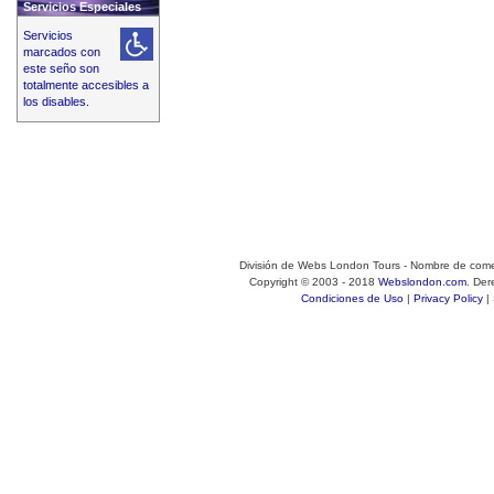
Servicios Especiales
Servicios
marcados con
este seño son
totalmente accesibles a
los disables.
División de Webs London Tours - Nombre de come
Copyright © 2003 - 2018
Webslondon.com
. De
Condiciones de Uso
|
Privacy Policy
|