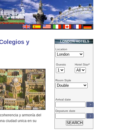
Colegios y
LONDON HOTELS
Location
Guests
Hotel Star*
Room Style
Arrival date
Depature date
 coherencia y armonía del
una ciudad unica en su