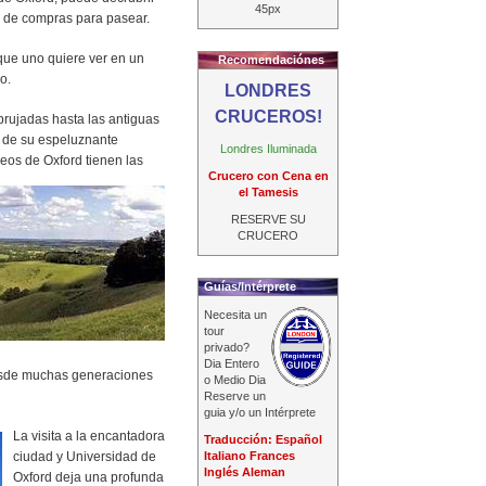
45px
a de compras para pasear.
 que uno quiere ver en un
Recomendaciónes
o.
LONDRES
CRUCEROS!
rujadas hasta las antiguas
s de su espeluznante
Londres Iluminada
eos de Oxford tienen las
Crucero con Cena en
el Tamesis
RESERVE SU
CRUCERO
Guías/Intérprete
Necesita un
tour
privado?
Dia Entero
esde muchas generaciones
o Medio Dia
Reserve un
guia y/o un Intérprete
La visita a la encantadora
Traducción: Español
ciudad y Universidad de
Italiano Frances
Inglés Aleman
Oxford deja una profunda