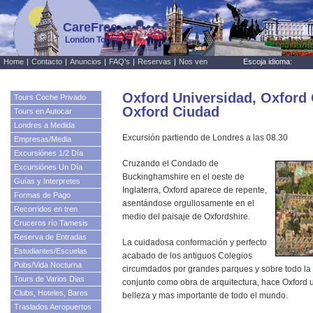
CareFree
London Tours
Home
|
Contacto
|
Anuncios
|
FAQ's
|
Reservas
|
Nos ven
Escoja idioma:
Oxford Universidad, Oxford 
Tours Coche Privado
Oxford Ciudad
Tours en Autocar
Londres a Medida
Excursión partiendo de Londres a las 08.30
Empresas/Media
Excursiónes 1/2 Día
Cruzando el Condado de
Excursiónes Un Día
Buckinghamshire en el oeste de
Guías y Interpretes
Inglaterra, Oxford aparece de repente,
Formas de Pago
asentándose orgullosamente en el
Recorridos en tren
medio del paisaje de Oxfordshire.
Cruceros río Tamesis
Reserva de Entradas
La cuidadosa conformación y perfecto
Estudiantes/Escuelas
acabado de los antiguos Colegios
Pubs/Vida Nocturna
circumdados por grandes parques y sobre todo la
Tours de Varios Dias
conjunto como obra de arquitectura, hace Oxford 
Clubs, Hoteles, Bares
belleza y mas importante de todo el mundo.
Traslados Aeropuertos