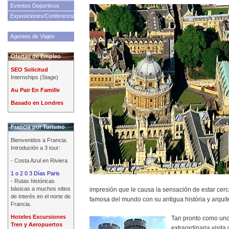
Eventos Deportivos
Exposiciones/Conferencias
Agentes de Viajes
Ofertas de Empleo
SEO Solicitud
Internships (Stage)
Au Pair En Famille
Basado en Londres
Francia por Turismo
Bienvenidos a Francia.
Introdución a 3 tour:
- Costa Azul en Riviera
1 o 2 0 3 Días Paris
- Rutas históricas
básicas a muchos sitios
impresión que le causa la sensación de estar cer
de interés en el norte de
famosa del mundo con su antigua história y arquit
Francia.
Hoteles Excursiones
Tan pronto como uno
Tren y Aeropuertos
extraordinaria visita