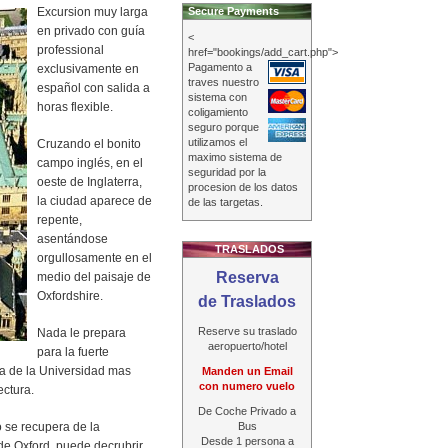
Excursion muy larga
Secure Payments
en privado con guía
<
professional
href="bookings/add_cart.php">
Pagamento a
exclusivamente en
traves nuestro
español con salida a
sistema con
horas flexible.
coligamiento
seguro porque
utilizamos el
Cruzando el bonito
maximo sistema de
campo inglés, en el
seguridad por la
oeste de Inglaterra,
procesion de los datos
la ciudad aparece de
de las targetas.
repente,
asentándose
TRASLADOS
orgullosamente en el
Reserva
medio del paisaje de
Oxfordshire.
de Traslados
Reserve su traslado
Nada le prepara
aeropuerto/hotel
para la fuerte
ca de la Universidad mas
Manden un Email
con numero vuelo
ectura.
De Coche Privado a
 se recupera de la
Bus
Desde 1 persona a
 de Oxford, puede decrubrir