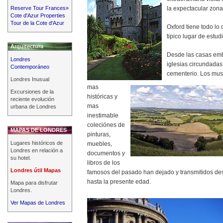
Reserve Tour Frances»
la expectacular zon
Cote d'Azur Properties
Tour de la Cote d'Azur
Oxford tiene todo lo
tipico lugar de estudi
Arquitectura
Desde las casas emb
Londres
iglesias circundada
Contemporáneo
cementerio. Los mus
Londres Inusual
mas
Excursiones de la
históricas y
reciente evolución
mas
urbana de Londres
inestimable
coleciónes de
MAPAS DE LONDRES
pinturas,
Lugares históricos de
muebles,
Londres en relación a
documentos y
su hotel.
libros de los
Londres útil Mapas
famosos del pasado han dejado y transmitidos d
hasta la presente edad.
Mapa para disfrutar
Londres.
Ver Mapas de Londres