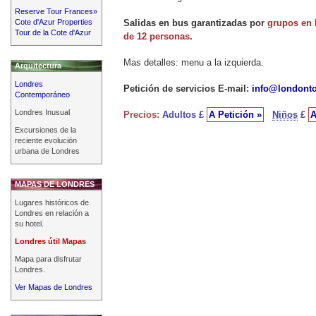
Reserve Tour Frances»
Cote d'Azur Properties
Salidas en bus garantizadas
por
grupos en
Tour de la Cote d'Azur
de 12 personas
.
Mas detalles: menu a la izquierda.
Arquitectura
Londres
Petición de servicios E-mail:
info@londont
Contemporáneo
Londres Inusual
Precios:
Adultos £
A Petición »
Niños
£
A
Excursiones de la
reciente evolución
urbana de Londres
MAPAS DE LONDRES
Lugares históricos de
Londres en relación a
su hotel.
Londres útil Mapas
Mapa para disfrutar
Londres.
Ver Mapas de Londres