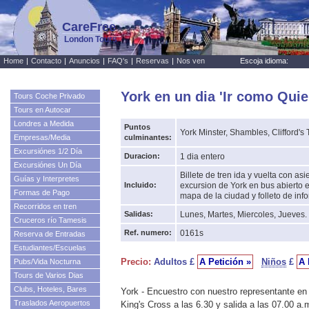
CareFree
London Tours
Home
|
Contacto
|
Anuncios
|
FAQ's
|
Reservas
|
Nos ven
Escoja idioma:
York en un dia 'Ir como Quie
Tours Coche Privado
Tours en Autocar
Londres a Medida
Puntos
York Minster, Shambles, Clifford's 
Empresas/Media
culminantes:
Excursiónes 1/2 Día
Duracion:
1 dia entero
Excursiónes Un Día
Billete de tren ida y vuelta con asi
Guías y Interpretes
Incluido:
excursion de York en bus abierto e
Formas de Pago
mapa de la ciudad y folleto de inf
Recorridos en tren
Salidas:
Lunes, Martes, Miercoles, Jueves.
Cruceros río Tamesis
Ref. numero:
0161s
Reserva de Entradas
Estudiantes/Escuelas
Precio:
Adultos £
A Petición »
Niños
£
A 
Pubs/Vida Nocturna
Tours de Varios Dias
Clubs, Hoteles, Bares
York - Encuestro con nuestro representante en
Traslados Aeropuertos
King's Cross a las 6.30 y salida a las 07.00 a.