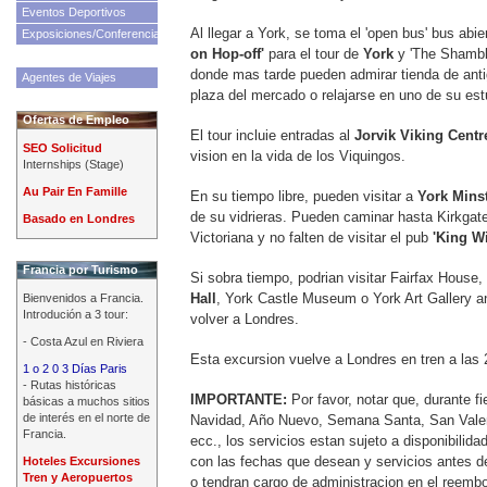
Eventos Deportivos
Al llegar a York, se toma el 'open bus' bus abie
Exposiciones/Conferencias
on Hop-off'
para el tour de
York
y 'The Shamble
donde mas tarde pueden admirar tienda de ant
Agentes de Viajes
plaza del mercado o relajarse en uno de su es
Ofertas de Empleo
El tour incluie entradas al
Jorvik Viking Centr
SEO Solicitud
vision en la vida de los Viquingos.
Internships (Stage)
Au Pair En Famille
En su tiempo libre, pueden visitar a
York Mins
de su vidrieras. Pueden caminar hasta Kirkgate
Basado en Londres
Victoriana y no falten de visitar el pub
'King Wi
Francia por Turismo
Si sobra tiempo, podrian visitar Fairfax House,
Hall
, York Castle Museum o York Art Gallery an
Bienvenidos a Francia.
Introdución a 3 tour:
volver a Londres.
- Costa Azul en Riviera
Esta excursion vuelve a Londres en tren a la
1 o 2 0 3 Días Paris
- Rutas históricas
IMPORTANTE:
Por favor, notar que, durante f
básicas a muchos sitios
de interés en el norte de
Navidad, Año Nuevo, Semana Santa, San Valen
Francia.
ecc., los servicios estan sujeto a disponibili
con las fechas que desean y servicios antes d
Hoteles Excursiones
Tren y Aeropuertos
o tendran cargo de administracion en el reembo