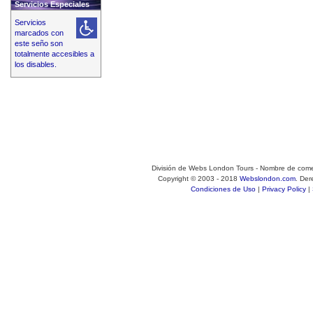
Servicios Especiales
Servicios
marcados con
este seño son
totalmente accesibles a
los disables.
División de Webs London Tours - Nombre de come
Copyright © 2003 - 2018
Webslondon.com
. De
Condiciones de Uso
|
Privacy Policy
|