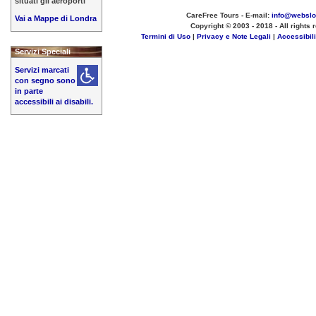
situati gli aeroporti
CareFree Tours - E-mail:
info@websl
Vai a Mappe di Londra
Copyright © 2003 - 2018 - All rights 
Termini di Uso
|
Privacy e Note Legali
|
Accessibil
Servizi Speciali
Servizi marcati
con segno sono
in parte
accessibili ai disabili.