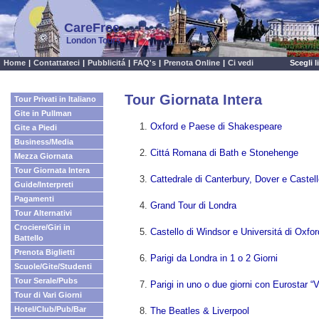
CareFree
London Tours
Home
|
Contattateci
|
Pubblicitá
|
FAQ's
|
Prenota Online
|
Ci vedi
Scegli 
Tour Giornata Intera
Tour Privati in Italiano
Gite in Pullman
Oxford e Paese di Shakespeare
Gite a Piedi
Business/Media
Cittá Romana di Bath e Stonehenge
Mezza Giornata
Tour Giornata Intera
Cattedrale di Canterbury, Dover e Castel
Guide/Interpreti
Pagamenti
Grand Tour di Londra
Tour Alternativi
Crociere/Giri in
Castello di Windsor e Universitá di Oxfor
Battello
Prenota Biglietti
Parigi da Londra in 1 o 2 Giorni
Scuole/Gite/Studenti
Tour Serale/Pubs
Parigi in uno o due giorni con Eurostar “V
Tour di Vari Giorni
Hotel/Club/Pub/Bar
The Beatles & Liverpool