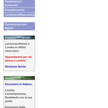
Trasferimenti
Aeroporto
Eventi/Incentivi
Conferenze/Esposizioni
Prenotazione per
Agenti
Prenotazioni gruppi
Lussuose dimore a
Londra in affitto
short-term.
Appartamenti per chi
lavora a Londra!
Richiesta Servizi
Architettura
Escursioni in Italiano.
Londra
Contemporanea,
Docklands con la tua
guida
Escursioni della